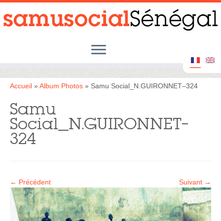
Passer
au
contenu
Accueil
»
Album Photos
»
Samu Social_N.GUIRONNET–324
Samu
Social_N.GUIRONNET–
324
← Précédent
Suivant →