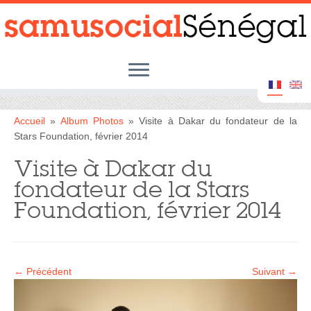
Passer
au
contenu
Accueil
Accueil
»
Album Photos
»
Visite à Dakar du fondateur de la
Stars Foundation, février 2014
Le Samu Social Sénégal
Visite à Dakar du
Nos Actions
fondateur de la Stars
Foundation, février 2014
Nos Partenaires
Les Enfants des Rues
← Précédent
Suivant →
Album Photos