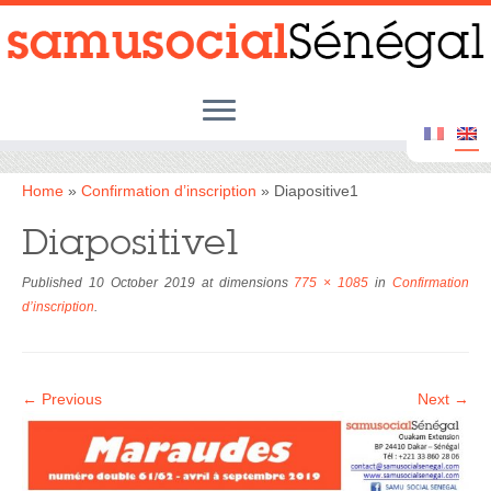
Skip
to
content
Home
»
Confirmation d’inscription
»
Diapositive1
Diapositive1
Published
10 October 2019
at dimensions
775 × 1085
in
Confirmation
d’inscription
.
← Previous
Next →