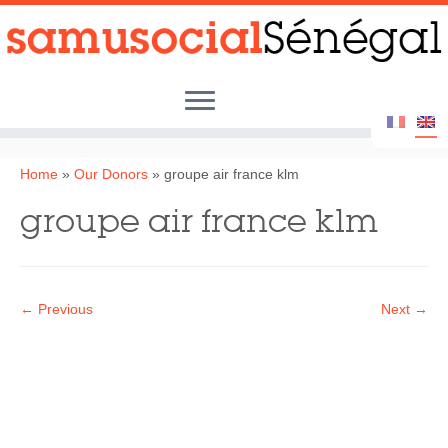
Skip
to
content
Home
»
Our Donors
»
groupe air france klm
groupe air france klm
← Previous
Next →