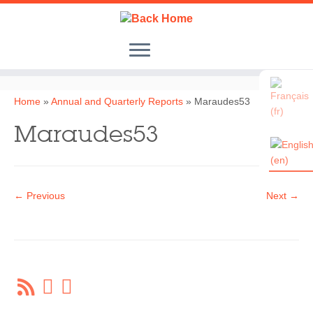
Skip
to
content
Home
»
Annual and Quarterly Reports
»
Maraudes53
Maraudes53
← Previous
Next →