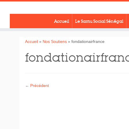
Passer
au
contenu
Accueil
Le Samu Social Sénégal
Accueil
»
Nos Soutiens
»
fondationairfrance
fondationairfran
← Précédent