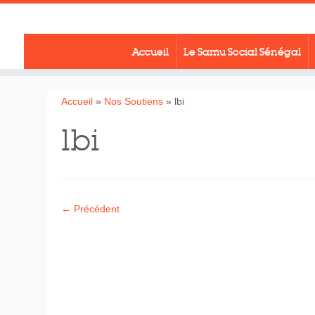
Passer
au
contenu
Accueil
Le Samu Social Sénégal
Accueil
»
Nos Soutiens
»
lbi
lbi
← Précédent