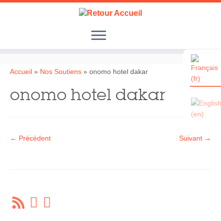
Passer
au
contenu
Accueil
Accueil
»
Nos Soutiens
»
onomo hotel dakar
Le Samu Social Sénégal
onomo hotel dakar
Nos Actions
Nos Partenaires
← Précédent
Suivant →
Les Enfants des Rues
Album Photos
Nos Soutiens