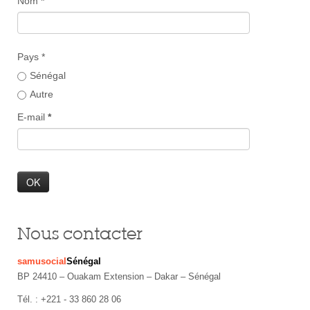
Nom
*
Pays *
Sénégal
Autre
E-mail
*
Nous contacter
samusocial
Sénégal
BP 24410 – Ouakam Extension – Dakar – Sénégal
Tél. : +221 - 33 860 28 06