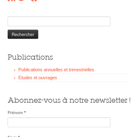
Nos Soutiens
Faire un Don
Rechercher :
Publications
Publications annuelles et trimestrielles
Etudes et ouvrages
Abonnez-vous à notre newsletter !
Prénom
*