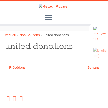
Passer
au
contenu
Accueil
Accueil
»
Nos Soutiens
»
united donations
Le Samu Social Sénégal
united donations
Nos Actions
Nos Partenaires
← Précédent
Suivant →
Les Enfants des Rues
Album Photos
Nos Soutiens